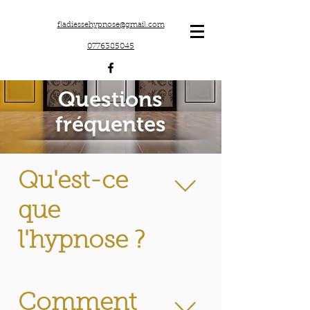
fladiessehypnose@gmail.com
0776385045
Questions
fréquentes
Qu'est-ce
que
l'hypnose ?
Chaque hypnothérapeute a sa
définition de ce qu’est
Comment